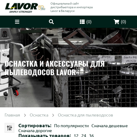
Официальный сайт
дистрибьютора и импортера
Lavor в Беларуси
(
0
)
(
0
)
ОСНАСТКА И АКСЕССУАРЫ ДЛЯ
ПЫЛЕВОДОСОВ LAVOR
Главная
Оснастка
Оснастка для пылеводосов
Сортировать:
По популярности
Сначала дешевые
Сначала дорогие
Показывать товаров:
12
24
36