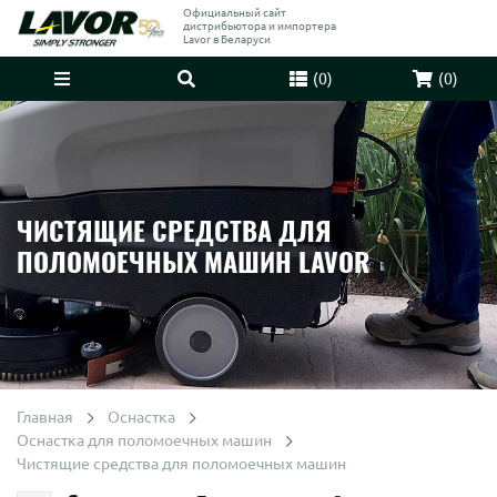
Официальный сайт
дистрибьютора и импортера
Lavor в Беларуси
(
0
)
(
0
)
ЧИСТЯЩИЕ СРЕДСТВА ДЛЯ
ПОЛОМОЕЧНЫХ МАШИН LAVOR
Главная
Оснастка
Оснастка для поломоечных машин
Чистящие средства для поломоечных машин