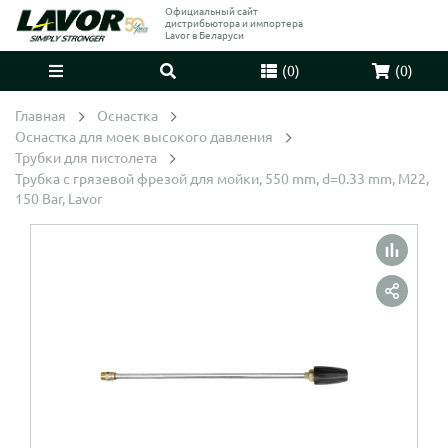
Официальный сайт
дистрибьютора и импортера
Lavor в Беларуси
(
0
)
(
0
)
Главная
Оснастка
Оснастка для моек высокого давления
Трубки для пистолета
Трубка с грязевой фрезой для мойки, 550 mm, d=0.33 mm, M22,
150 Bar, Lavor