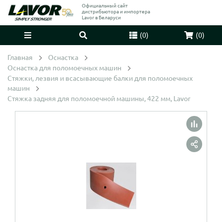
Официальный сайт
дистрибьютора и импортера
Lavor в Беларуси
(
0
)
(
0
)
Главная
Оснастка
Оснастка для поломоечных машин
Стяжки, лезвия и всасывающие балки для поломоечных
машин
Стяжка задняя для поломоечной машины, 422 мм, Lavor