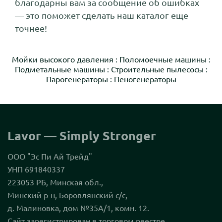
благодарны вам за сообщение об ошибках
— это поможет сделать наш каталог еще
точнее!
Мойки высокого давления
:
Поломоечные машины
:
Подметальные машины
:
Строительные пылесосы
:
Парогенераторы
:
Пеногенераторы
Lavor — Simply Stronger
ООО "Эс Пи Ай Трейд"
УНП 691840337
223053 РБ, Минская обл.,
Минский р-н, Боровлянский с/с,
д. Малиновка, дом №35А/1, комн. 12.
Сайт зарегистрирован в торговом реестре