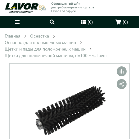
Официальный сайт
дистрибьютора и импортера
Lavor в Беларуси
(
0
)
(
0
)
Главная
Оснастка
Оснастка для поломоечных машин
Щетки и пады для поломоечных машин
Щетка для поломоечной машины, d=100 мм, Lavor