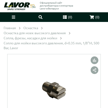
Официальный сайт
дистрибьютора и импортера
Lavor в Беларуси
(
0
)
(
0
)
Главная
Оснастка
Оснастка для моек высокого давления
Сопла, фрезы, насадки для мойки
Сопло для мойки высокого давления, d=0.35 mm, 1/8"M, 500
Bar, Lavor