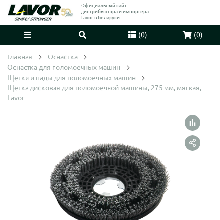
Официальный сайт
дистрибьютора и импортера
Lavor в Беларуси
(
0
)
(
0
)
Главная
Оснастка
Оснастка для поломоечных машин
Щетки и пады для поломоечных машин
Щетка дисковая для поломоечной машины, 275 мм, мягкая,
Lavor