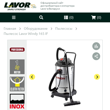
Официальный сайт
дистрибьютора и импортера
Lavor в Беларуси
(
0
)
(
0
)
Главная
Оборудование
Пылесосы
Пылесос Lavor Windy 165 IF