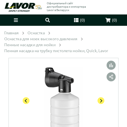
Официальный сайт
дистрибьютора и импортера
Lavor в Беларуси
(
0
)
(
0
)
Главная
Оснастка
Оснастка для моек высокого давления
Пенные насадки для мойки
Пенная насадка на трубку пистолета мойки, Quick, Lavor