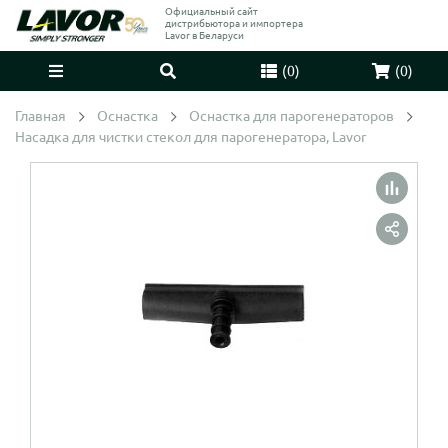
Официальный сайт
дистрибьютора и импортера
Lavor в Беларуси
(
0
)
(
0
)
Главная
Оснастка
Оснастка для парогенераторов
Насадка для чистки стекол для парогенератора, Lavor