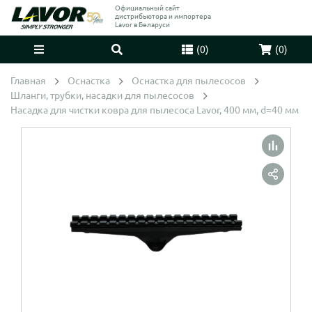
Официальный сайт
дистрибьютора и импортера
Lavor в Беларуси
(
0
)
(
0
)
Главная
Оснастка
Оснастка для пылесосов
Шланги, трубки, насадки для пылесосов
Насадка для чистки ковра для пылесоса Lavor, 400 мм, d=40 мм