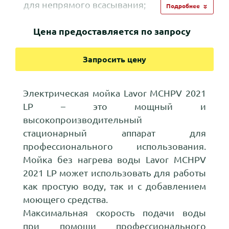
для непрямого всасывания;
Подробнее
Низкое энергопотребление и система
мгновенной остановки Total Stop 24;
Цена предоставляется по запросу
Интегрированное улучшенное
соединение муфты насоса;
Запросить цену
Регулятор давления и расхода воды,
манометр;
Электрическая мойка Lavor MCHPV 2021
Аккумулятор давления;
LP – это мощный и
Пластикоый корпус мойки;
высокопроизводительный
Возможность настенной установки при
стационарный аппарат для
покупке настенного крепления
профессионального использования.
дополнительно.
Мойка без нагрева воды Lavor MCHPV
2021 LP может использовать для работы
как простую воду, так и с добавлением
моющего средства.
Максимальная скорость подачи воды
при помощи профессионального