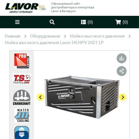
Официальный сайт
дистрибьютора и импортера
Lavor в Беларуси
(
0
)
(
0
)
Главная
Оборудование
Мойки высокого давления
Мойка высокого давления Lavor MCHPV 2021 LP