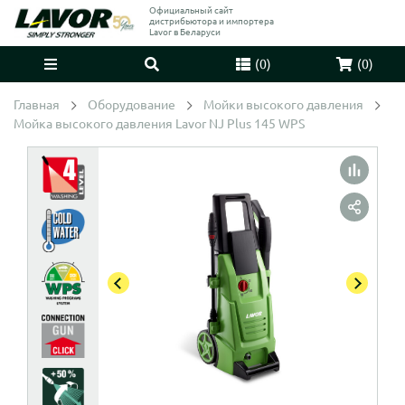
Официальный сайт
дистрибьютора и импортера
Lavor в Беларуси
(
0
)
(
0
)
Главная
Оборудование
Мойки высокого давления
Мойка высокого давления Lavor NJ Plus 145 WPS