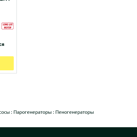
ся
сосы
:
Парогенераторы
:
Пеногенераторы