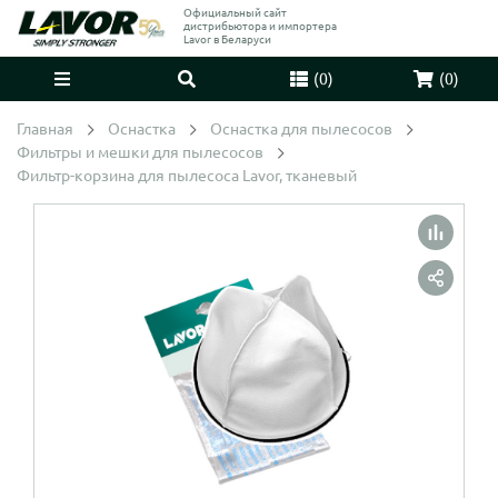
Официальный сайт
дистрибьютора и импортера
Lavor в Беларуси
(
0
)
(
0
)
Главная
Оснастка
Оснастка для пылесосов
Фильтры и мешки для пылесосов
Фильтр-корзина для пылесоса Lavor, тканевый