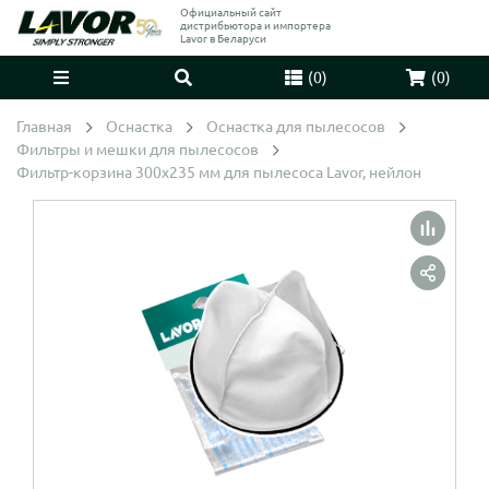
Официальный сайт
дистрибьютора и импортера
Lavor в Беларуси
(
0
)
(
0
)
Главная
Оснастка
Оснастка для пылесосов
Фильтры и мешки для пылесосов
Фильтр-корзина 300x235 мм для пылесоса Lavor, нейлон