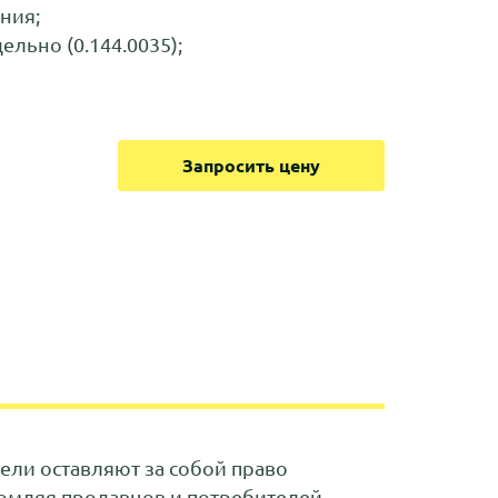
ния;
льно (0.144.0035);
Запросить цену
ли оставляют за собой право
омляя продавцов и потребителей.