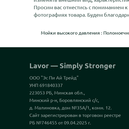
Просим вас отнестись с пониманием к
фотографиях товара. Будем благодарн
Мойки высокого давления
:
Поломоечн
Lavor — Simply Stronger
ООО "Эс Пи Ай Трейд"
УНП 691840337
223053 РБ, Минская обл.,
Минский р-н, Боровлянский с/с,
д. Малиновка, дом №35А/1, комн. 12.
Сайт зарегистрирован в торговом реестре
РБ №746455 от 09.04.2025 г.