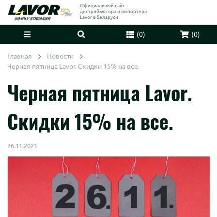
Официальный сайт
дистрибьютора и импортера
Lavor в Беларуси
(
0
)
(
0
)
Главная
Новости
Черная пятница Lavor. Скидки 15% на все.
Черная пятница Lavor.
Скидки 15% на все.
26.11.2021